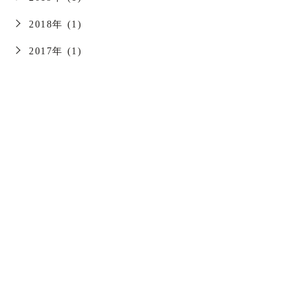
2018年 (1)
2017年 (1)
お問い合わせはこちら
予約に関するお問い合わせは、「外来受診案内」を
ご覧ください
緊急を要する当院通院中の妊婦さんは、いつでも受
付けております