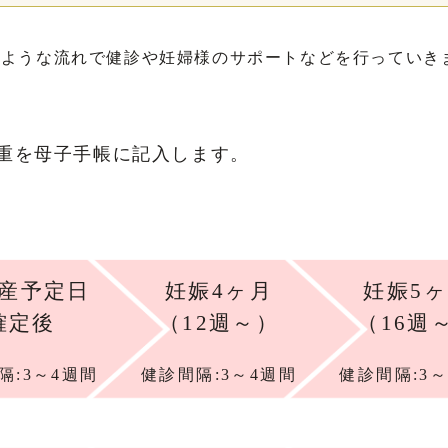
のような流れで健診や妊婦様のサポートなどを行っていき
。
体重を母子手帳に記入します。
産予定日
妊娠4ヶ月
妊娠5
確定後
（12週～）
（16週
隔:3～4週間
健診間隔:3～4週間
健診間隔:3