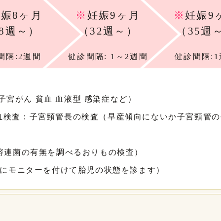
娠8ヶ月
※
妊娠9ヶ月
※
妊娠9
28週～）
（32週～）
（35週
間隔:2週間
健診間隔: 1～2週間
健診間隔:
宮がん 貧血 血液型 感染症など）
血検査
：子宮頸管長の検査（早産傾向にないか子宮頸管の
（溶連菌の有無を調べるおりもの検査）
お腹にモニターを付けて胎児の状態を診ます）