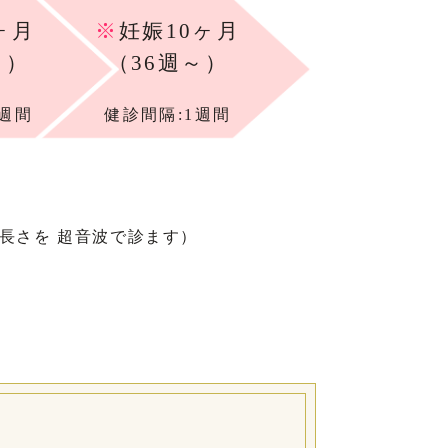
ヶ月
※
妊娠10ヶ月
～）
（36週～）
1週間
健診間隔:1週間
長さを 超音波で診ます）