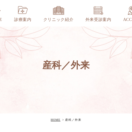
E
診療案内
クリニック紹介
外来受診案内
ACC
産科／外来
HOME
産科／外来