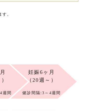
ます。
ヶ月
妊娠6ヶ月
～）
（20週～）
～4週間
健診間隔:3～4週間