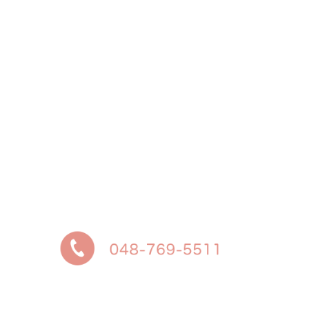
お問い合わせはこちら
予約に関するお問い合わせは、「外来受診案内」を
ご覧ください
緊急を要する当院通院中の妊婦さんは、いつでも受
付けております
それ以外の方は、診療時間内にお電話ください