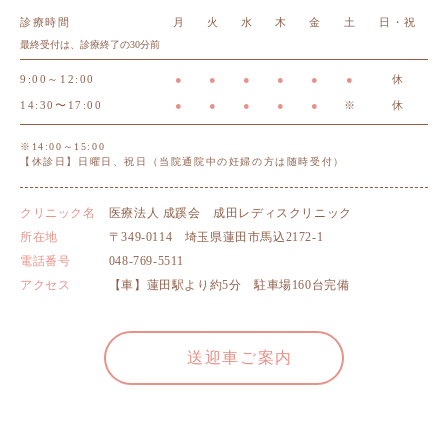
診療時間
月
火
水
木
金
土
日・祝
最終受付は、診療終了の30分前
9:00～12:00
●
●
●
●
●
●
休
14:30〜17:00
●
●
●
●
●
※
休
※14:00～15:00
【休診日】日曜日、祝日（当院通院中の妊婦の方は随時受付）
クリニック名
医療法人 成蹊会 成田レディスクリニック
所在地
〒349-0114 埼玉県蓮田市馬込2172-1
電話番号
048-769-5511
アクセス
【車】蓮田駅より約5分 駐車場160台完備
送迎車ご案内