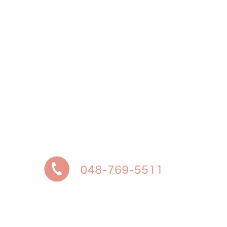
予約に関するお問い合わせは、「外来受診案内」を
ご覧ください
緊急を要する当院通院中の妊婦さんは、いつでも受
付けております
それ以外の方は、診療時間内にお電話ください