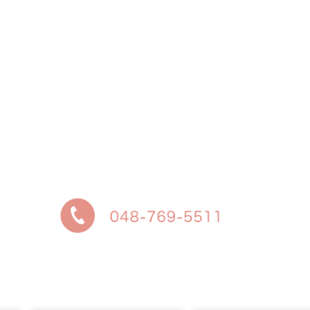
予約に関するお問い合わせは、「外来受診案内」を
ご覧ください
緊急を要する当院通院中の妊婦さんは、いつでも受
付けております
それ以外の方は、診療時間内にお電話ください