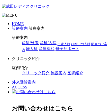
HOME
診療案内
診療案内
診療案内
産科/外来
産科/入院
出産入院
妊娠中の⼊院
⾯会のご案
婦人科
産痛緩和
母子サポート
内
クリニック紹介
症例紹介
クリニック紹介
施設案内
医師紹介
外来受診案内
ACCESS
お問い合わせはこちら