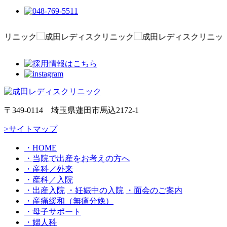
〒349-0114 埼玉県蓮田市馬込2172-1
>サイトマップ
・HOME
・当院で出産をお考えの方へ
・産科／外来
・産科／入院
・出産入院
・妊娠中の⼊院
・⾯会のご案内
・産痛緩和（無痛分娩）
・母子サポート
・婦人科