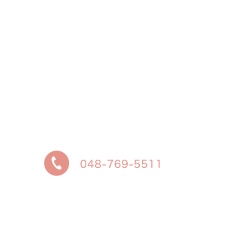
予約に関するお問い合わせは、「外来受診案内」を
ご覧ください
緊急を要する当院通院中の妊婦さんは、いつでも受
付けております
それ以外の方は、診療時間内にお電話ください