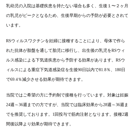
乳幼児の入院は基礎疾患を持たない場合も多く、生後１〜２ヶ月
の乳児がピークとなるため、生後早期からの予防が必要とされて
います。
RSウィルスワクチンを妊婦に接種することにより、母体で作ら
れた抗体が胎盤を通して胎児に移行し、出生後の乳児をRSウィ
ルス感染による下気道疾患から予防する効果があります。RSウ
ィルスによる重症下気道感染症を生後90日以内で81.8％、180日
で69.4％減少させる効果が期待できます。
当院ではご希望の方に予約制で接種を行っています。対象は妊娠
24週～36週までの方ですが、当院では臨床効果から28週～36週ま
でを推奨しております。1回投与で筋肉注射となります。接種2週
間後以降より効果が期待できます。