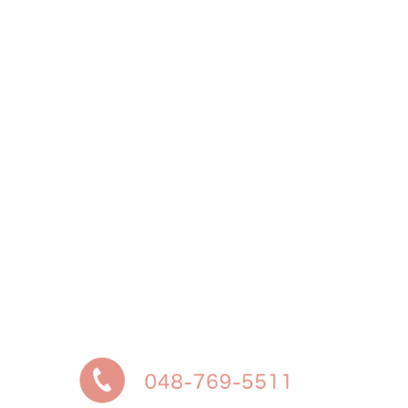
お問い合わせはこちら
予約に関するお問い合わせは、「外来受診案内」を
ご覧ください
緊急を要する当院通院中の妊婦さんは、いつでも受
付けております
それ以外の方は、診療時間内にお電話ください